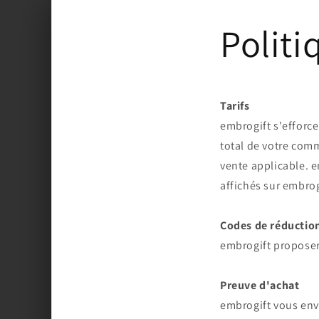
et
passer
Polit
au
contenu
Tarifs
embrogift s'efforce
total de votre comm
vente applicable.
e
affichés sur
embrog
Codes de réductio
embrogift proposer
Preuve d'achat
embrogift vous env